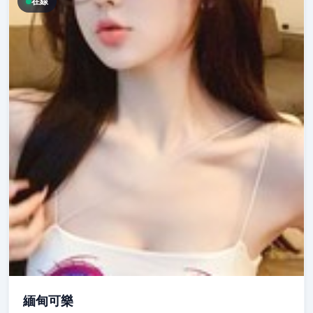
在線
緬甸可樂