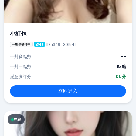
小紅包
ID: i349_301549
一對多等待中
i349
一對多點數
--
一對一點數
15 點
滿意度評分
100分
立即進入
在線