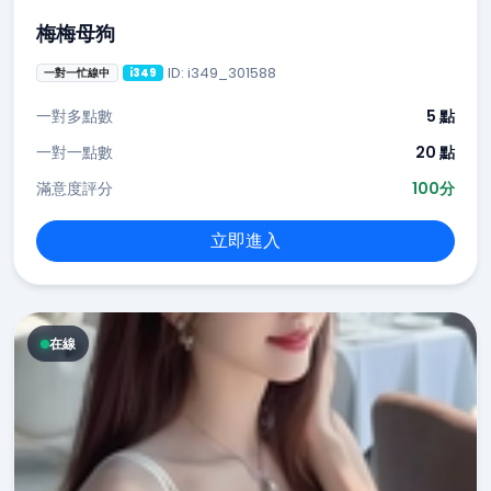
梅梅母狗
ID: i349_301588
一對一忙線中
i349
一對多點數
5 點
一對一點數
20 點
滿意度評分
100分
立即進入
在線