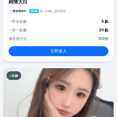
純情大白
ID: i349_301362
一對多等待中
i349
一對多點數
5 點
一對一點數
20 點
滿意度評分
100分
立即進入
在線