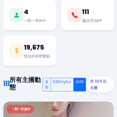
4
111
一對一等待中
通話/忙碌中
19,675
預估目前營業額
所有主播動
共 304 位
全
530my1cc
i349
態
部
主播
一對一忙線中