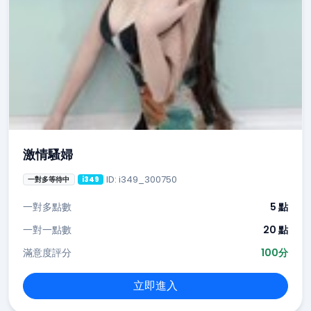
激情騷婦
ID: i349_300750
一對多等待中
i349
一對多點數
5 點
一對一點數
20 點
滿意度評分
100分
立即進入