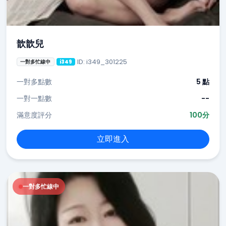
歆歆兒
ID: i349_301225
一對多忙線中
i349
一對多點數
5 點
一對一點數
--
滿意度評分
100分
立即進入
一對多忙線中