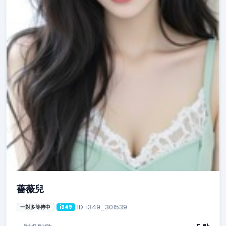
薔薇兒
ID: i349_301539
一對多等待中
i349