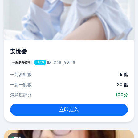
安悅醬
ID: i349_301116
一對多等待中
i349
一對多點數
5 點
一對一點數
20 點
滿意度評分
100分
立即進入