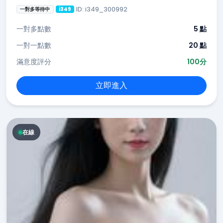
ID: i349_300992
一對多等待中
i349
一對多點數
5 點
一對一點數
20 點
滿意度評分
100分
立即進入
在線