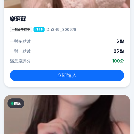
樂蘇蘇
ID: i349_300978
一對多等待中
i349
一對多點數
6 點
一對一點數
25 點
滿意度評分
100分
立即進入
在線